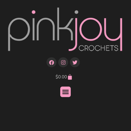
$
0.00