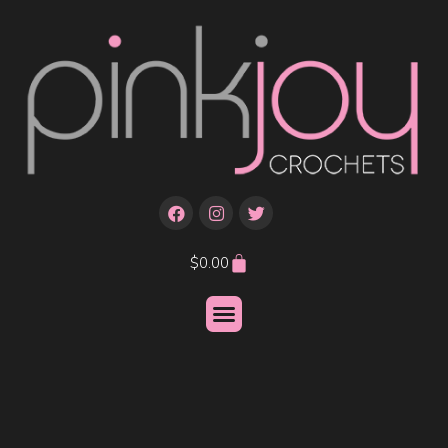
$
0.00