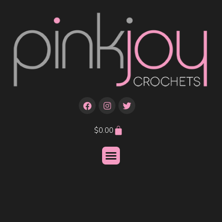
$
0.00