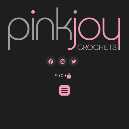
$
0.00