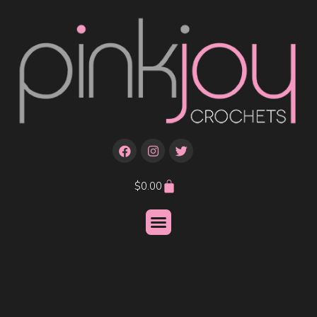
$
0.00