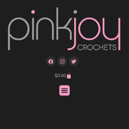
$
0.00