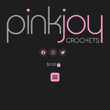
$
0.00