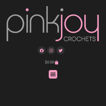
$
0.00