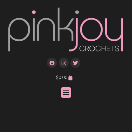
$
0.00