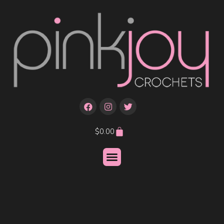
$
0.00