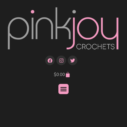
$
0.00