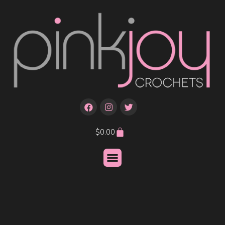
$
0.00