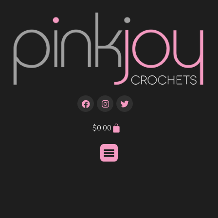
$
0.00