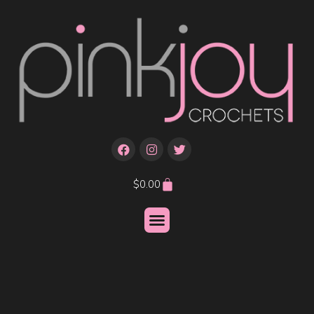
$
0.00