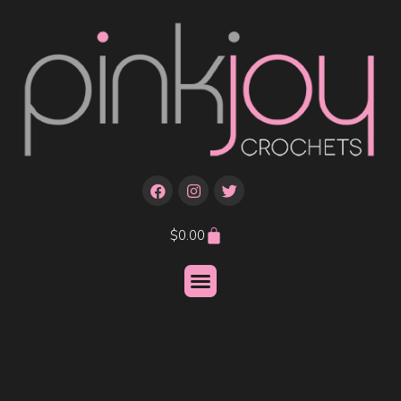
$
0.00