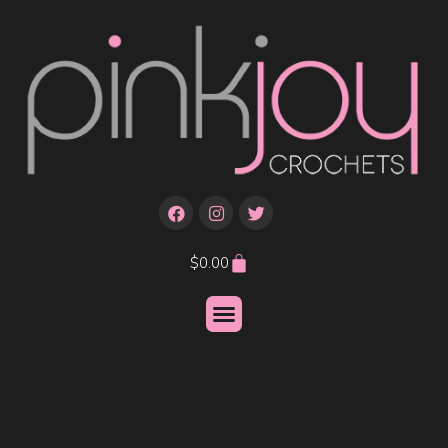
$
0.00