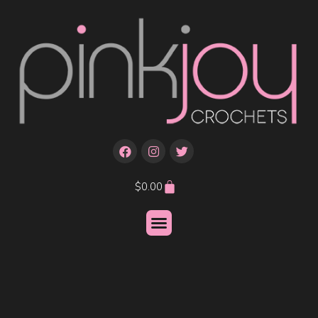
$
0.00