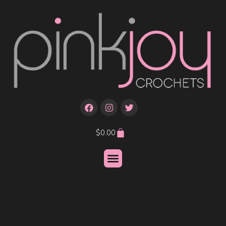
$
0.00