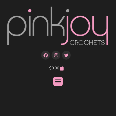
$
0.00