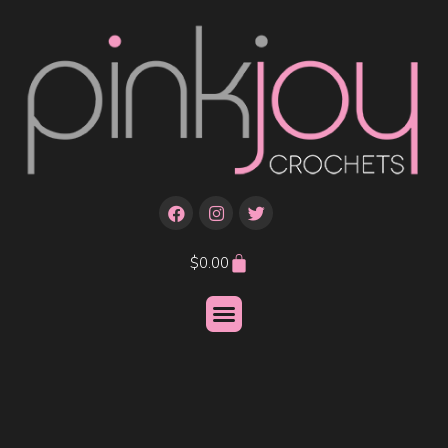
$
0.00