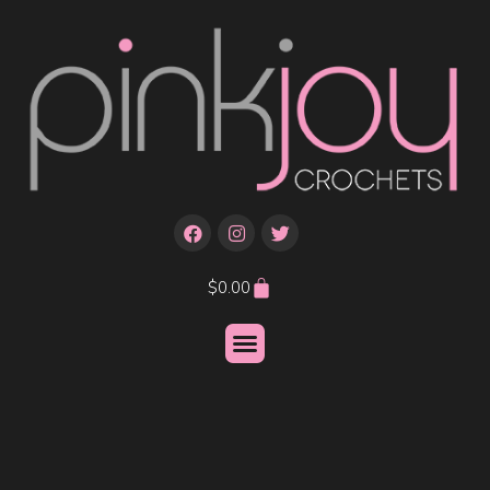
$
0.00