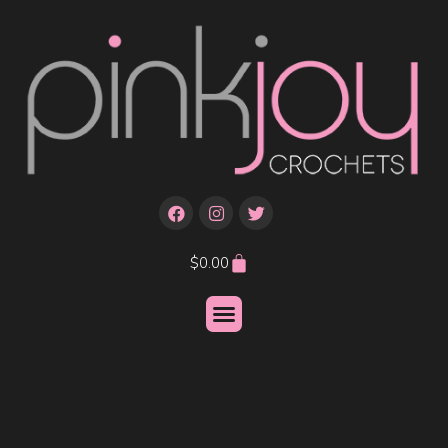
$
0.00