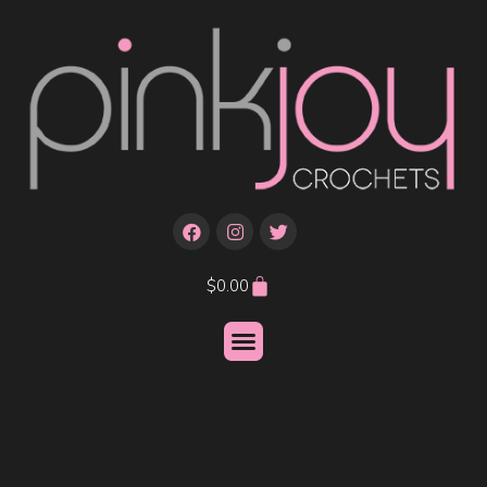
$
0.00