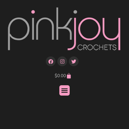
$
0.00