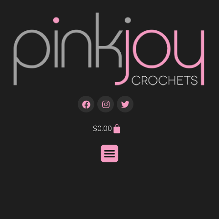
$
0.00