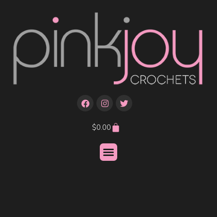
$
0.00