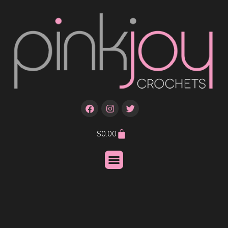
$
0.00