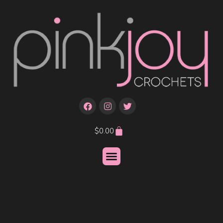
$
0.00