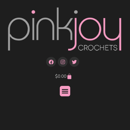
$
0.00