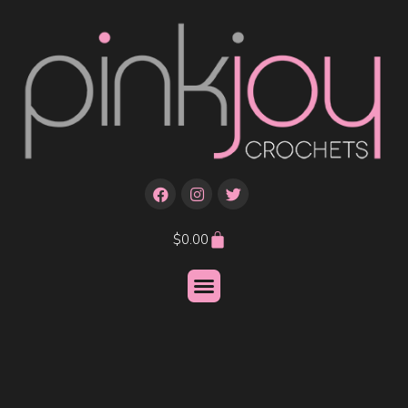
$
0.00