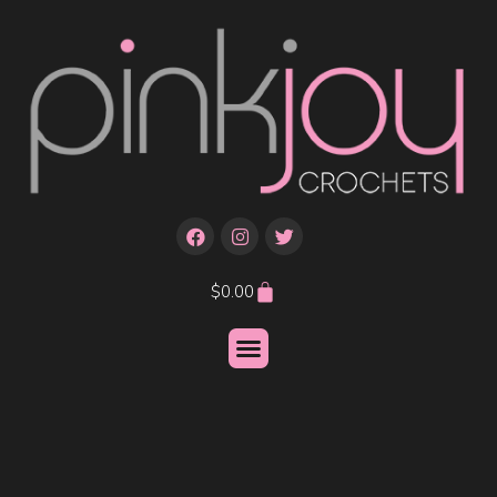
$
0.00