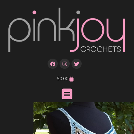
$
0.00