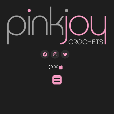
$
0.00