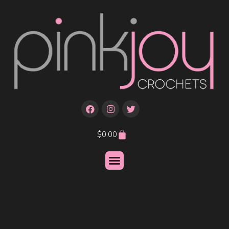
$
0.00