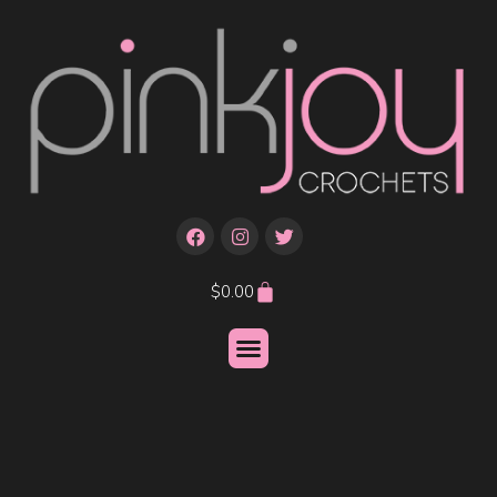
$
0.00