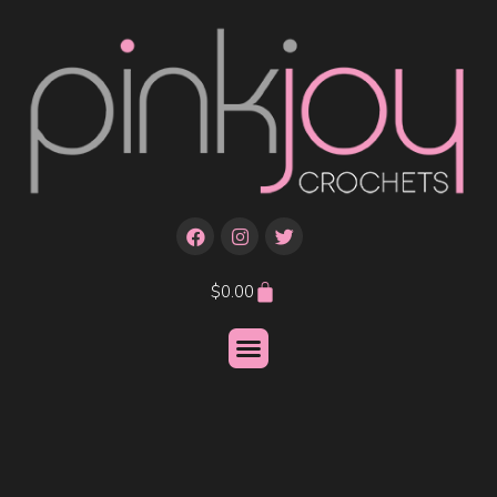
$
0.00