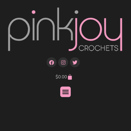
$
0.00