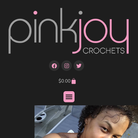
$
0.00