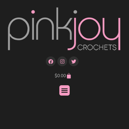
$
0.00