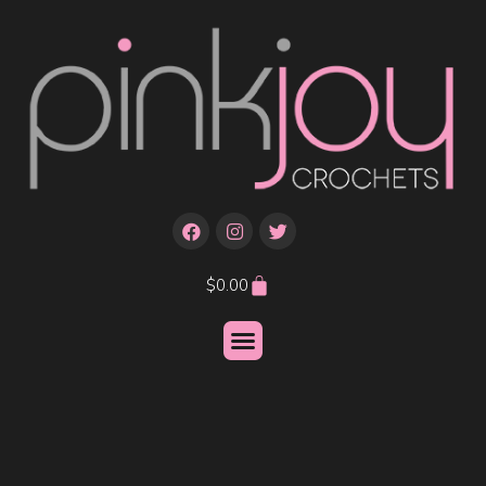
$
0.00