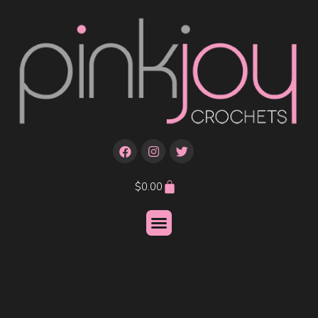
$
0.00