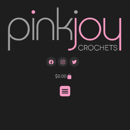
$
0.00